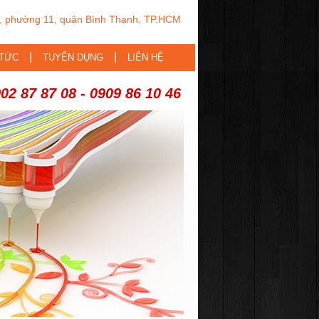
 phường 11, quận Bình Thạnh, TP.HCM
|
|
 TỨC
TUYỂN DỤNG
LIÊN HỆ
2 87 87 08 - 0909 86 10 46