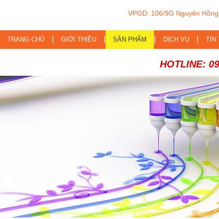
VPGD: 106/9G Nguyên Hồng,
|
|
|
|
TRANG CHỦ
GIỚI THIỆU
SẢN PHẨM
DỊCH VỤ
TIN
HOTLINE: 090