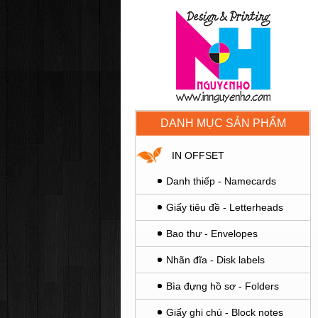
DANH MỤC SẢN PHẨM
IN OFFSET
Danh thiếp - Namecards
Giấy tiêu đề - Letterheads
Bao thư - Envelopes
Nhãn đĩa - Disk labels
Bìa đựng hồ sơ - Folders
Giấy ghi chú - Block notes