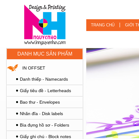
|
TRANG CHỦ
GIỚI T
DANH MỤC SẢN PHẨM
IN OFFSET
Danh thiếp - Namecards
Giấy tiêu đề - Letterheads
Bao thư - Envelopes
Nhãn đĩa - Disk labels
Bìa đựng hồ sơ - Folders
Giấy ghi chú - Block notes