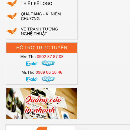
THIẾT KẾ LOGO
QUÀ TẶNG - KỈ NIỆM
CHƯƠNG
VẼ TRANH TƯỜNG
NGHỆ THUẬT
HỖ TRỢ TRỰC TUYẾN
Mrs.Thu
0902 87 87 08
Mr.Thủ
0909 86 10 46