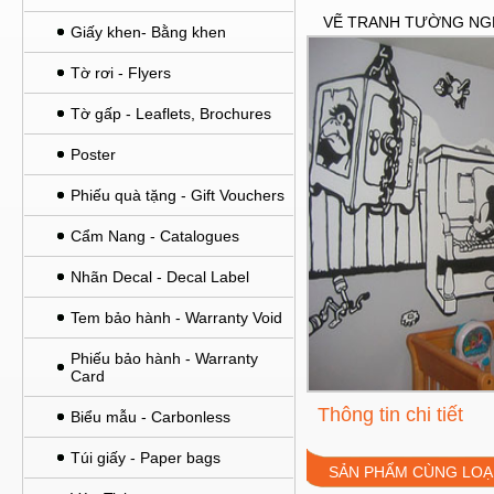
VẼ TRANH TƯỜNG NG
Giấy khen- Bằng khen
Tờ rơi - Flyers
Tờ gấp - Leaflets, Brochures
Poster
Phiếu quà tặng - Gift Vouchers
Cẩm Nang - Catalogues
Nhãn Decal - Decal Label
Tem bảo hành - Warranty Void
Phiếu bảo hành - Warranty
Card
Thông tin chi tiết
Biểu mẫu - Carbonless
Túi giấy - Paper bags
SẢN PHẨM CÙNG LOẠ