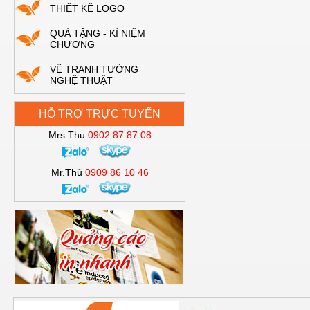
THIẾT KẾ LOGO
QUÀ TẶNG - KỈ NIỆM
CHƯƠNG
VẼ TRANH TƯỜNG
NGHỆ THUẬT
HỖ TRỢ TRỰC TUYẾN
Mrs.Thu
0902 87 87 08
Mr.Thủ
0909 86 10 46