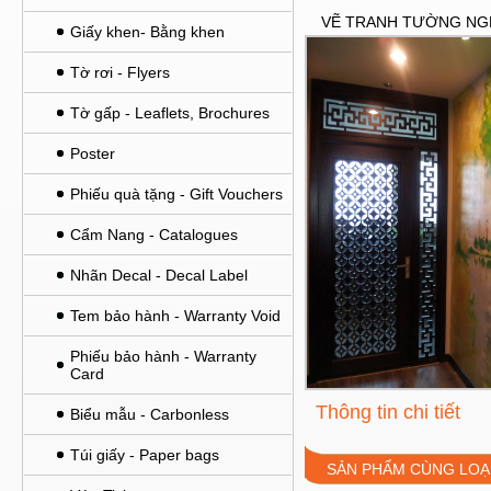
VẼ TRANH TƯỜNG NG
Giấy khen- Bằng khen
Tờ rơi - Flyers
Tờ gấp - Leaflets, Brochures
Poster
Phiếu quà tặng - Gift Vouchers
Cẩm Nang - Catalogues
Nhãn Decal - Decal Label
Tem bảo hành - Warranty Void
Phiếu bảo hành - Warranty
Card
Thông tin chi tiết
Biểu mẫu - Carbonless
Túi giấy - Paper bags
SẢN PHẨM CÙNG LOẠ