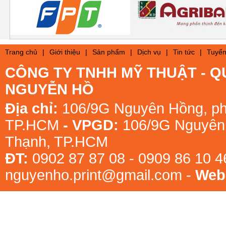
Trang chủ
|
Giới thiệu
|
Sản phẩm
|
Dịch vụ
|
Tin tức
|
Tuyển
CÔNG TY TNHH MỸ THUẬT - Q
NGUYỄN HỒ
Địa chỉ:
106/9G Nguyên Hồng, ph
TP.HCM
- VPGD:
106/9G Nguyên 
Thạnh, TP.HCM
ĐT:
0902 87 87 08 - 0909 86 10 
nguyenho.print@gmail.com -
Webs