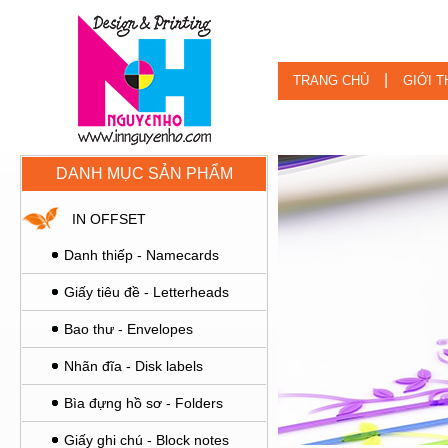
|
TRANG CHỦ
GIỚI T
DANH MỤC SẢN PHẨM
IN OFFSET
Danh thiếp - Namecards
Giấy tiêu đề - Letterheads
Bao thư - Envelopes
Nhãn đĩa - Disk labels
Bìa đựng hồ sơ - Folders
Giấy ghi chú - Block notes