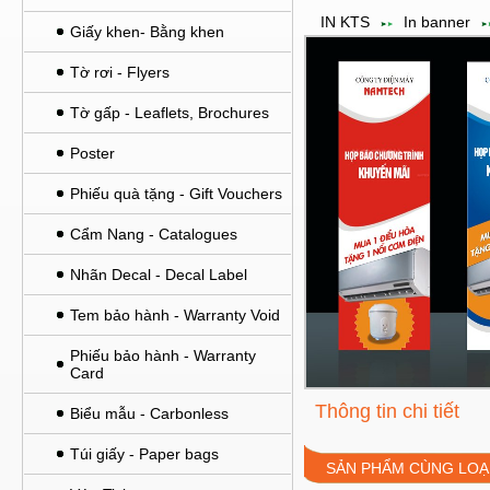
IN KTS
In banner
Giấy khen- Bằng khen
Tờ rơi - Flyers
Tờ gấp - Leaflets, Brochures
Poster
Phiếu quà tặng - Gift Vouchers
Cẩm Nang - Catalogues
Nhãn Decal - Decal Label
Tem bảo hành - Warranty Void
Phiếu bảo hành - Warranty
Card
Thông tin chi tiết
Biểu mẫu - Carbonless
Túi giấy - Paper bags
SẢN PHẨM CÙNG LOẠ