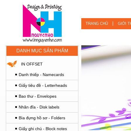
|
TRANG CHỦ
GIỚI T
DANH MỤC SẢN PHẨM
IN OFFSET
Danh thiếp - Namecards
Giấy tiêu đề - Letterheads
Bao thư - Envelopes
Nhãn đĩa - Disk labels
Bìa đựng hồ sơ - Folders
Giấy ghi chú - Block notes