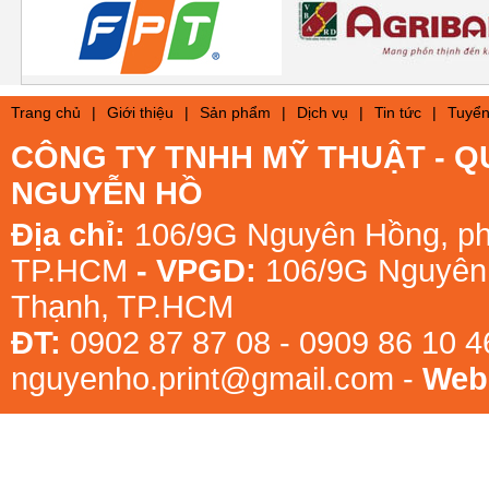
Trang chủ
|
Giới thiệu
|
Sản phẩm
|
Dịch vụ
|
Tin tức
|
Tuyển
CÔNG TY TNHH MỸ THUẬT - Q
NGUYỄN HỒ
Địa chỉ:
106/9G Nguyên Hồng, ph
TP.HCM
- VPGD:
106/9G Nguyên 
Thạnh, TP.HCM
ĐT:
0902 87 87 08 - 0909 86 10 
nguyenho.print@gmail.com -
Webs