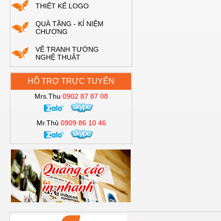
THIẾT KẾ LOGO
QUÀ TẶNG - KỈ NIỆM
CHƯƠNG
VẼ TRANH TƯỜNG
NGHỆ THUẬT
HỖ TRỢ TRỰC TUYẾN
Mrs.Thu
0902 87 87 08
Mr.Thủ
0909 86 10 46