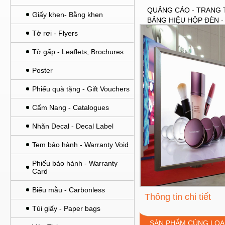
QUẢNG CÁO - TRANG 
Giấy khen- Bằng khen
BẢNG HIỆU HỘP ĐÈN 
Tờ rơi - Flyers
Tờ gấp - Leaflets, Brochures
Poster
Phiếu quà tặng - Gift Vouchers
Cẩm Nang - Catalogues
Nhãn Decal - Decal Label
Tem bảo hành - Warranty Void
Phiếu bảo hành - Warranty
Card
Biểu mẫu - Carbonless
Thông tin chi tiết
Túi giấy - Paper bags
SẢN PHẨM CÙNG LOẠ