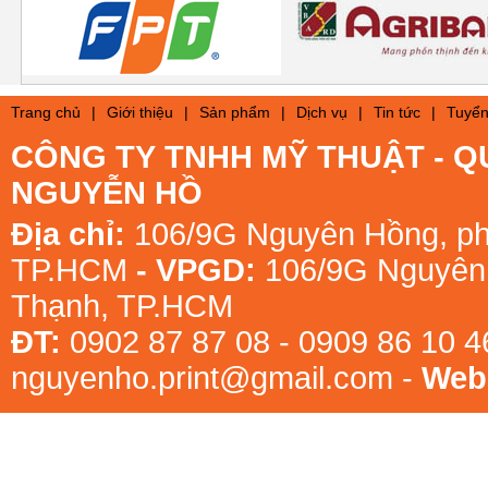
Trang chủ
|
Giới thiệu
|
Sản phẩm
|
Dịch vụ
|
Tin tức
|
Tuyển
CÔNG TY TNHH MỸ THUẬT - Q
NGUYỄN HỒ
Địa chỉ:
106/9G Nguyên Hồng, ph
TP.HCM
- VPGD:
106/9G Nguyên 
Thạnh, TP.HCM
ĐT:
0902 87 87 08 - 0909 86 10 
nguyenho.print@gmail.com -
Webs