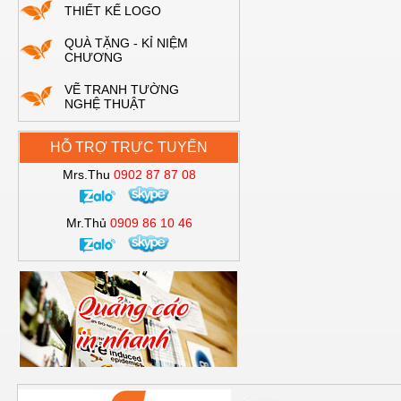
THIẾT KẾ LOGO
QUÀ TẶNG - KỈ NIỆM
CHƯƠNG
VẼ TRANH TƯỜNG
NGHỆ THUẬT
HỖ TRỢ TRỰC TUYẾN
Mrs.Thu
0902 87 87 08
Mr.Thủ
0909 86 10 46