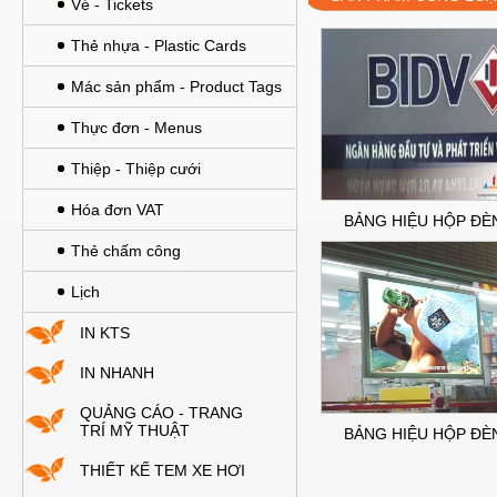
Vé - Tickets
Thẻ nhựa - Plastic Cards
Mác sản phẩm - Product Tags
Thực đơn - Menus
Thiệp - Thiệp cưới
Hóa đơn VAT
BẢNG HIỆU HỘP ĐÈN
Thẻ chấm công
Lịch
IN KTS
IN NHANH
QUẢNG CÁO - TRANG
TRÍ MỸ THUẬT
BẢNG HIỆU HỘP ĐÈN
THIẾT KẾ TEM XE HƠI