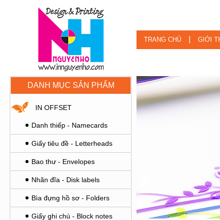
|
TRANG CHỦ
GIỚI T
DANH MỤC SẢN PHẨM
IN OFFSET
Danh thiếp - Namecards
Giấy tiêu đề - Letterheads
Bao thư - Envelopes
Nhãn đĩa - Disk labels
Bìa đựng hồ sơ - Folders
Giấy ghi chú - Block notes