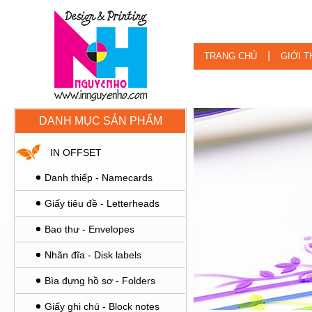
|
TRANG CHỦ
GIỚI T
DANH MỤC SẢN PHẨM
IN OFFSET
Danh thiếp - Namecards
Giấy tiêu đề - Letterheads
Bao thư - Envelopes
Nhãn đĩa - Disk labels
Bìa đựng hồ sơ - Folders
Giấy ghi chú - Block notes