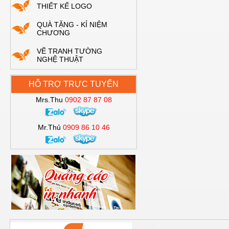
THIẾT KẾ LOGO
QUÀ TẶNG - KỈ NIỆM
CHƯƠNG
VẼ TRANH TƯỜNG
NGHỆ THUẬT
HỖ TRỢ TRỰC TUYẾN
Mrs.Thu
0902 87 87 08
Mr.Thủ
0909 86 10 46