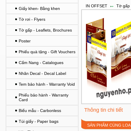
IN OFFSET
Tờ gấp 
Giấy khen- Bằng khen
Tờ rơi - Flyers
Tờ gấp - Leaflets, Brochures
Poster
Phiếu quà tặng - Gift Vouchers
Cẩm Nang - Catalogues
Nhãn Decal - Decal Label
Tem bảo hành - Warranty Void
Phiếu bảo hành - Warranty
Card
Thông tin chi tiết
Biểu mẫu - Carbonless
Túi giấy - Paper bags
SẢN PHẨM CÙNG LOẠ