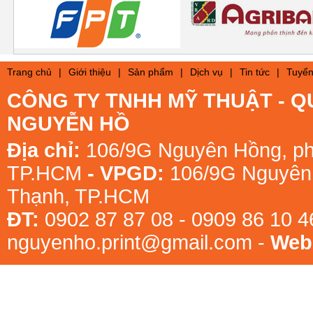
Trang chủ
|
Giới thiệu
|
Sản phẩm
|
Dịch vụ
|
Tin tức
|
Tuyển
CÔNG TY TNHH MỸ THUẬT - Q
NGUYỄN HỒ
Địa chỉ:
106/9G Nguyên Hồng, ph
TP.HCM
- VPGD:
106/9G Nguyên 
Thạnh, TP.HCM
ĐT:
0902 87 87 08 - 0909 86 10 
nguyenho.print@gmail.com -
Webs