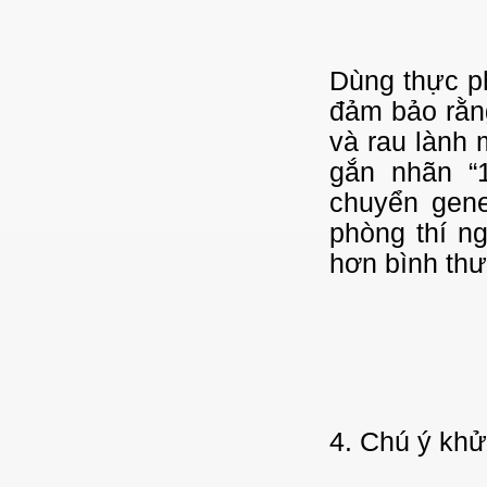
Dùng thực ph
đảm bảo rằng
và rau lành 
gắn nhãn “
chuyển gene
phòng thí n
hơn bình thư
4. Chú ý khử