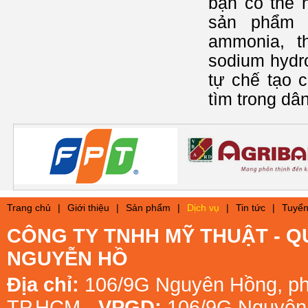
bạn có thể 
sản phẩm c
ammonia, th
sodium hydro
tự chế tạo 
tìm trong dân
Trang chủ
|
Giới thiệu
|
Sản phẩm
|
Dịch vụ
|
Tin tức
|
Tuyển
CÔNG TY TNHH MỸ THUẬT - Q
NGUYỄN HỒ
Địa chỉ:
106/9G Nguyên Hồng, ph
TP.HCM
- VPGD:
106/9G Nguyên 