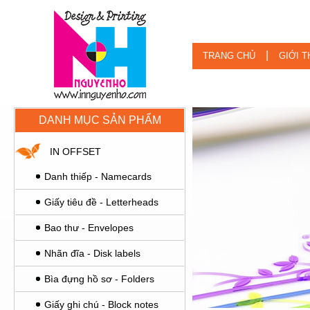
|
TRANG CHỦ
GIỚI T
DANH MỤC SẢN PHẨM
IN OFFSET
Danh thiếp - Namecards
Giấy tiêu đề - Letterheads
Bao thư - Envelopes
Nhãn đĩa - Disk labels
Bìa đựng hồ sơ - Folders
Giấy ghi chú - Block notes