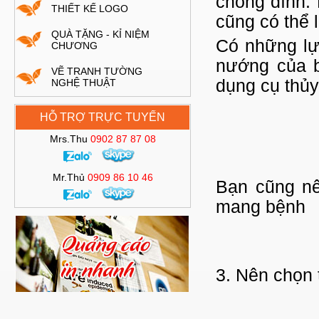
chống dính. 
THIẾT KẾ LOGO
cũng có thể 
QUÀ TẶNG - KỈ NIỆM
Có những lự
CHƯƠNG
nướng của b
VẼ TRANH TƯỜNG
dụng cụ thủy
NGHỆ THUẬT
HỖ TRỢ TRỰC TUYẾN
Mrs.Thu
0902 87 87 08
Mr.Thủ
0909 86 10 46
Bạn cũng nê
mang bệnh
3. Nên chọn