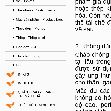
phẩm gia dụn
Vé - Tickets
hoặc thép k
Thẻ nhựa - Plastic Cards
hóa. Còn nếu
Mác sản phẩm - Product Tags
thể tái chế 
về sau.
Thực đơn - Menus
Thiệp - Thiệp cưới
2. Không dù
Hóa đơn VAT
Chảo chống d
Thẻ chấm công
tại lâu tron
Lịch
được sử dụng
gây ung thư
IN KTS
cho thận, gan
IN NHANH
Mặc dù các 
QUẢNG CÁO - TRANG
TRÍ MỸ THUẬT
không có hóa
độ cao, per
THIẾT KẾ TEM XE HƠI